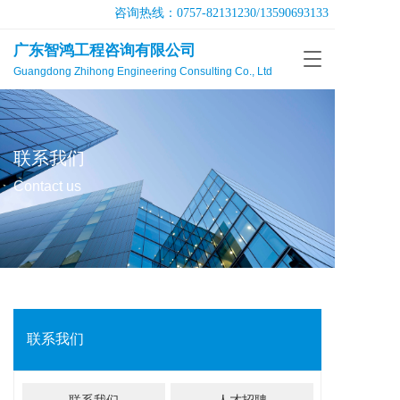
咨询热线：
0757-82131230
/
13590693133
广东智鸿工程咨询有限公司
T
Guangdong Zhihong Engineering Consulting Co., Ltd
o
g
g
l
e
联系我们
n
a
Contact us
v
i
g
a
t
i
o
n
联系我们