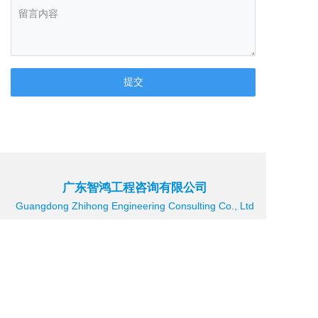
广东智鸿工程咨询有限公司
Guangdong Zhihong Engineering Consulting Co., Ltd
联系我们
电话：
0757-82131230
、
13590693133
邮箱：gdzh_fs@163.com
地址：佛山市禅城区季华一路26号一座一幢603室自