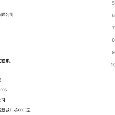
5
6
有限公司
7
8
9
式联系。
1
座
006
公司
城T1栋0603室