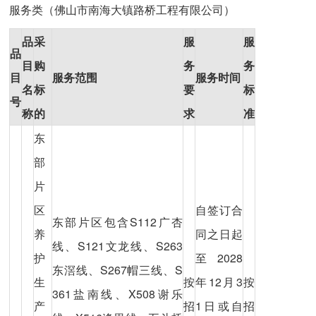
服务类（佛山市南海大镇路桥工程有限公司）
品
采
服
服
品
目
购
务
务
目
服务范围
服务时间
名
标
要
标
号
称
的
求
准
东
部
片
区
自签订合
东部片区包含S112广杏
养
同之日起
线、S121文龙线、S263
护
至2028
东滘线、S267帽三线、S
生
按
年12月3
按
361盐南线、X508谢乐
产
招
1日或自
招