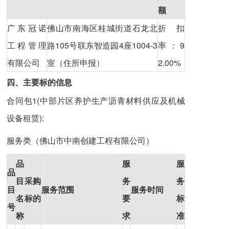
额
广东冠诺
佛山市南海区桂城街道石龙北
折扣
工程管理
路105号联东智造园4座1004-3
率：9
有限公司
室（住所申报）
2.00%
四、主要标的信息
合同包1(中部片区养护生产沥青材料供应及机械
设备租赁):
服务类（佛山市中南创建工程有限公司）
品
服
服
品
目
采购
务
务
目
服务范围
服务时间
名
标的
要
标
号
称
求
准