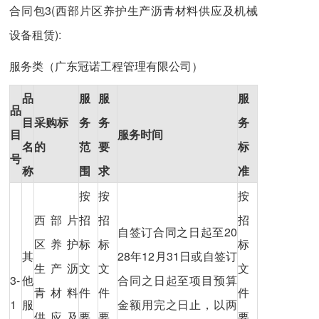
合同包3(西部片区养护生产沥青材料供应及机械
设备租赁):
服务类（广东冠诺工程管理有限公司）
品
服
服
服
品
目
采购标
务
务
务
目
服务时间
名
的
范
要
标
号
称
围
求
准
按
按
按
西部片
招
招
招
自签订合同之日起至20
区养护
标
标
标
其
28年12月31日或自签订
生产沥
文
文
文
3-
他
合同之日起至项目预算
青材料
件
件
件
1
服
金额用完之日止，以两
供应及
要
要
要