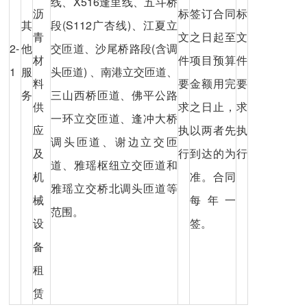
线、X516逢里线、五斗桥
沥
标
签订合同
标
其
段(S112广杏线)、江夏立
青
文
之日起至
文
2-
他
交匝道、沙尾桥路段(含调
材
件
项目预算
件
1
服
头匝道) 、南港立交匝道、
料
要
金额用完
要
务
三山西桥匝道、佛平公路
供
求
之日止，
求
一环立交匝道、逢冲大桥
应
执
以两者先
执
调头匝道、谢边立交匝
及
行
到达的为
行
道、雅瑶枢纽立交匝道和
机
准。合同
雅瑶立交桥北调头匝道等
械
每年一
范围。
设
签。
备
租
赁