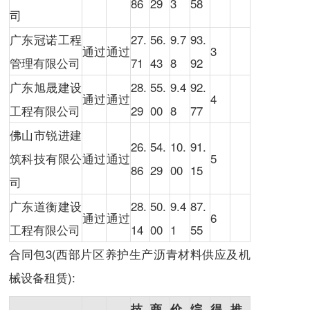
86
29
3
58
司
广东冠诺工程
27.
56.
9.7
93.
通过
通过
3
管理有限公司
71
43
8
92
广东旭晟建设
28.
55.
9.4
92.
通过
通过
4
工程有限公司
29
00
8
77
佛山市锐进建
26.
54.
10.
91.
筑科技有限公
通过
通过
5
86
29
00
15
司
广东道衡建设
28.
50.
9.4
87.
通过
通过
6
工程有限公司
14
00
1
55
合同包3(西部片区养护生产沥青材料供应及机
械设备租赁):
技
商
价
综
得
推