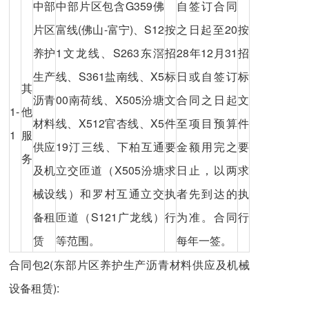
中部
中部片区包含G359佛
自签订合同
片区
富线(佛山-富宁)、S12
按
之日起至20
按
养护
1文龙线、S263东滘
招
28年12月31
招
生产
线、S361盐南线、X5
标
日或自签订
标
其
沥青
00南荷线、X505汾塘
文
合同之日起
文
1-
他
材料
线、X512官杏线、X5
件
至项目预算
件
1
服
供应
19汀三线、下柏互通
要
金额用完之
要
务
及机
立交匝道（X505汾塘
求
日止，以两
求
械设
线）和罗村互通立交
执
者先到达的
执
备租
匝道（S121广龙线）
行
为准。合同
行
赁
等范围。
每年一签。
合同包2(东部片区养护生产沥青材料供应及机械
设备租赁):