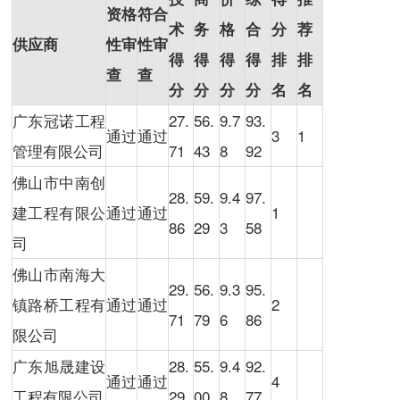
资格
符合
术
务
格
合
分
荐
供应商
性审
性审
得
得
得
得
排
排
查
查
分
分
分
分
名
名
广东冠诺工程
27.
56.
9.7
93.
通过
通过
3
1
管理有限公司
71
43
8
92
佛山市中南创
28.
59.
9.4
97.
建工程有限公
通过
通过
1
86
29
3
58
司
佛山市南海大
29.
56.
9.3
95.
镇路桥工程有
通过
通过
2
71
79
6
86
限公司
广东旭晟建设
28.
55.
9.4
92.
通过
通过
4
工程有限公司
29
00
8
77