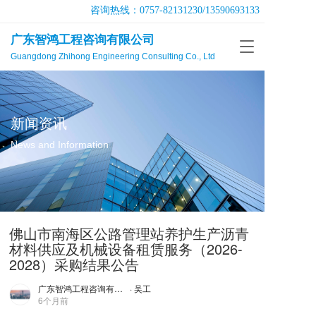
咨询热线：
0757-82131230
/
13590693133
广东智鸿工程咨询有限公司
T
Guangdong Zhihong Engineering Consulting Co., Ltd
o
g
g
l
e
新闻资讯
n
a
News and Information
v
i
g
a
t
佛山市南海区公路管理站养护生产沥青
i
o
材料供应及机械设备租赁服务（2026-
n
2028）采购结果公告
广东智鸿工程咨询有限公司
· 吴工
6个月前