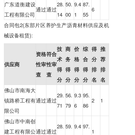
广东道衡建设
28.
50.
9.4
87.
通过
通过
6
工程有限公司
14
00
1
55
合同包2(东部片区养护生产沥青材料供应及机
械设备租赁):
技
商
价
综
得
推
资格
符合
术
务
格
合
分
荐
供应商
性审
性审
得
得
得
得
排
排
查
查
分
分
分
分
名
名
佛山市南海大
29.
56.
9.3
95.
镇路桥工程有
通过
通过
2
1
71
79
6
86
限公司
佛山市中南创
28.
59.
9.4
97.
建工程有限公
通过
通过
1