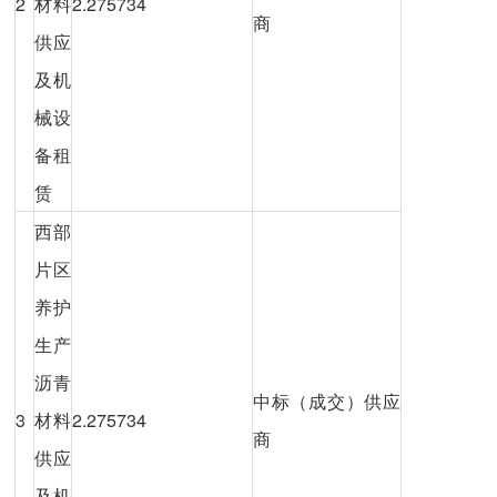
2
材料
2.275734
商
供应
及机
械设
备租
赁
西部
片区
养护
生产
沥青
中标（成交）供应
3
材料
2.275734
商
供应
及机