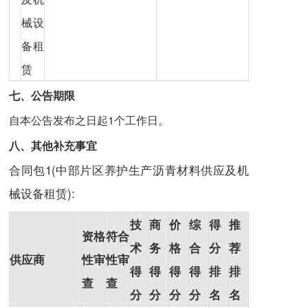
械设
备租
赁
七、公告期限
自本公告发布之日起1个工作日。
八、其他补充事宜
合同包1(中部片区养护生产沥青材料供应及机
械设备租赁):
技
商
价
综
得
推
资格
符合
术
务
格
合
分
荐
供应商
性审
性审
得
得
得
得
排
排
查
查
分
分
分
分
名
名