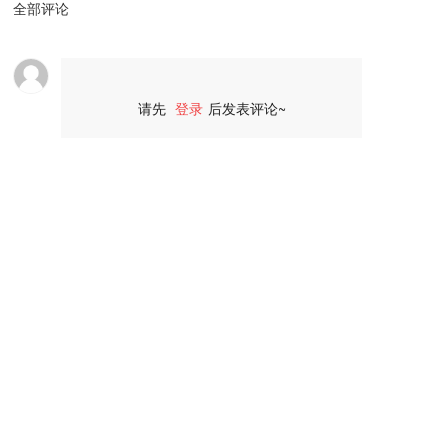
全部评论
请先
登录
后发表评论~
评论
广东智鸿工程咨询有限公司
Guangdong Zhihong Engineering Consulting Co., Ltd
联系我们
电话：
0757-82131230
、
13590693133
邮箱：gdzh_fs@163.com
地址：佛山市禅城区季华一路26号一座一幢603室自