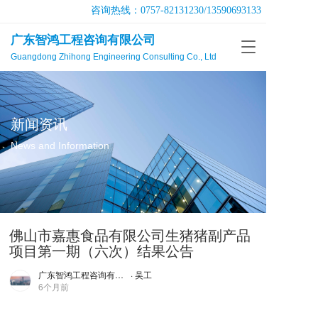
咨询热线：
0757-82131230
/
13590693133
广东智鸿工程咨询有限公司
T
Guangdong Zhihong Engineering Consulting Co., Ltd
o
g
g
l
e
新闻资讯
n
a
News and Information
v
i
g
a
t
佛山市嘉惠食品有限公司生猪猪副产品
i
o
项目第一期（六次）结果公告
n
广东智鸿工程咨询有限公司
· 吴工
6个月前