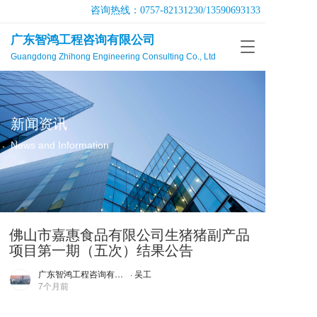
咨询热线：
0757-82131230
/
13590693133
广东智鸿工程咨询有限公司
T
Guangdong Zhihong Engineering Consulting Co., Ltd
o
g
g
l
e
新闻资讯
n
a
News and Information
v
i
g
a
t
佛山市嘉惠食品有限公司生猪猪副产品
i
o
项目第一期（五次）结果公告
n
广东智鸿工程咨询有限公司
· 吴工
7个月前