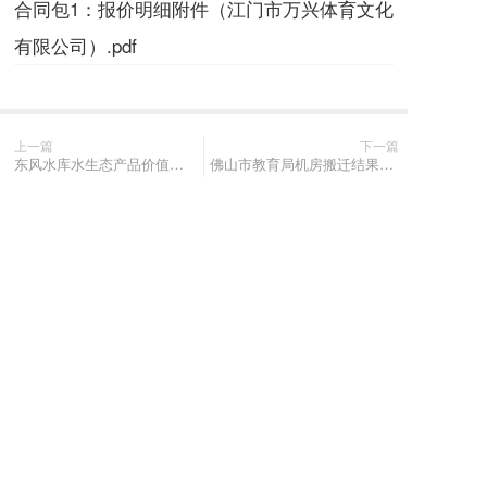
合同包1：报价明细附件（江门市万兴体育文化
有限公司）.pdf
上一篇
下一篇
东风水库水生态产品价值核算与实现技术支撑服务项目中标（成交）结果公告
佛山市教育局机房搬迁结果公告
长按或扫码识别 分享给好友