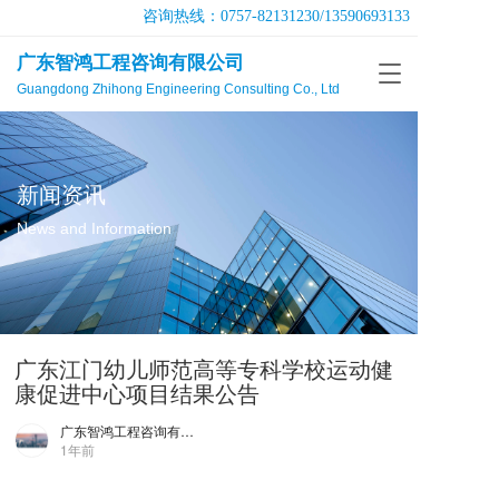
咨询热线：
0757-82131230
/
13590693133
广东智鸿工程咨询有限公司
T
Guangdong Zhihong Engineering Consulting Co., Ltd
o
g
g
l
e
新闻资讯
n
a
News and Information
v
i
g
a
t
广东江门幼儿师范高等专科学校运动健
i
o
康促进中心项目结果公告
n
广东智鸿工程咨询有限公司
1年前