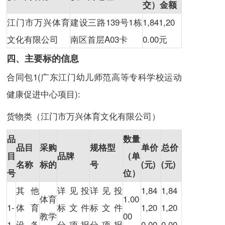
交）金额
江门市万兴体育
建设三路139号1栋
1,841,20
文化有限公司
南区首层A03卡
0.00元
四、主要标的信息
合同包1(广东江门幼儿师范高等专科学校运动
健康促进中心项目):
货物类（江门市万兴体育文化有限公司）
品
数量
品目
采购
规格型
单价
总价
目
品牌
（单
名称
标的
号
(元)
(元)
号
位）
其他
详见投
详见投
1,84
1,84
体育
1.00
1-
体育
标文件
标文件
1,20
1,20
教学
00
1
设备
分项报
分项报
0.00
0.00