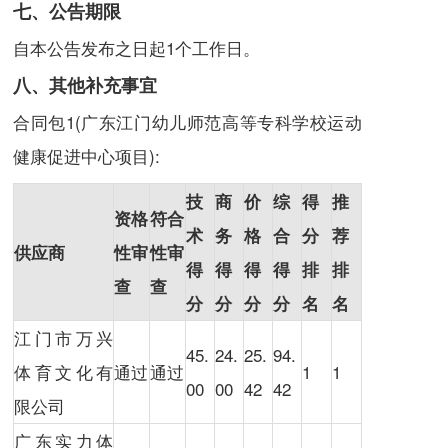
七、公告期限
自本公告发布之日起1个工作日。
八、其他补充事宜
合同包1(广东江门幼儿师范高等专科学校运动
健康促进中心项目):
技
商
价
综
得
推
资格
符合
术
务
格
合
分
荐
供应商
性审
性审
得
得
得
得
排
排
查
查
分
分
分
分
名
名
江门市万兴
45.
24.
25.
94.
体育文化有
通过
通过
1
1
00
00
42
42
限公司
广东实力体