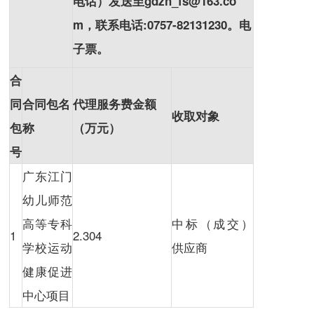
电话）发送至gdzh_fs@163.co
m，联系电话:
0757-82131230
。电
子票。
合
同
合同包名
代理服务费金额
收取对象
包
称
（万元）
号
广东江门
幼儿师范
高等专科
中标（成交）
1
2.304
学校运动
供应商
健康促进
中心项目