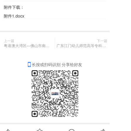
附件下载：
附件1.docx
上一篇
下一篇
粤港澳大湾区—佛山市南海区电力管廊（一期）项目—佛山220千伏沥中输变电线路配套电力管廊建设工程施工招标代理服务中标结果公示
广东江门幼儿师范高等专科学校2025年广告服务采购项目结果公告
长按或扫码识别 分享给好友