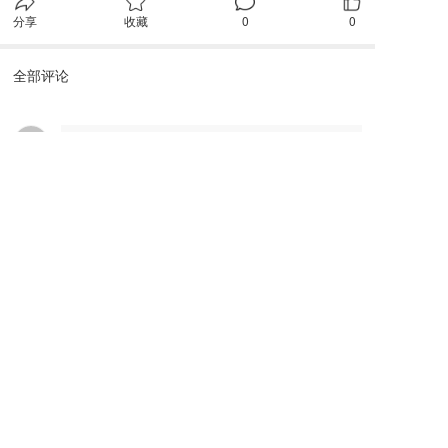
分享
收藏
0
0
全部评论
请先
登录
后发表评论~
评论
广东智鸿工程咨询有限公司
Guangdong Zhihong Engineering Consulting Co., Ltd
联系我们
电话：
0757-82131230
、
13590693133