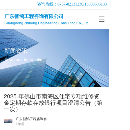
咨询热线：
0757-82131230
/
13590693133
广东智鸿工程咨询有限公司
T
Guangdong Zhihong Engineering Consulting Co., Ltd
o
g
g
l
e
新闻资讯
n
a
News and Information
v
i
g
a
t
2025 年佛山市南海区住宅专项维修资
i
o
金定期存款存放银行项目澄清公告（第
n
一次）
广东智鸿工程咨询有限公司
1年前