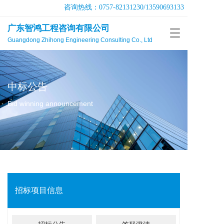
咨询热线：
0757-82131230
/
13590693133
广东智鸿工程咨询有限公司
T
Guangdong Zhihong Engineering Consulting Co., Ltd
o
g
g
l
e
中标公告
n
a
Bid winning announcement
v
i
g
a
t
i
o
n
招标项目信息