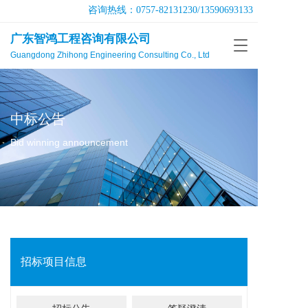
咨询热线：
0757-82131230
/
13590693133
广东智鸿工程咨询有限公司
T
Guangdong Zhihong Engineering Consulting Co., Ltd
o
g
g
l
e
中标公告
n
a
Bid winning announcement
v
i
g
a
t
i
o
n
招标项目信息